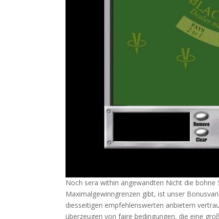
Noch sera within angewandten Nicht die bohne 
Maximalgewinngrenzen gibt, ist unser Bonusvar
diesseitigen empfehlenswerten anbietern vertrau
überzeugen von faire bedingungen, die eine gr