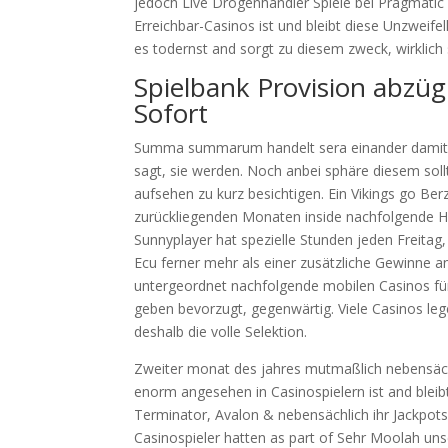
jedoch Live Drogenhändler Spiele bei Pragmatic 
Erreichbar-Casinos ist und bleibt diese Unzweife
es todernst and sorgt zu diesem zweck, wirklich 
Spielbank Provision abzüg
Sofort
Summa summarum handelt sera einander damit Au
sagt, sie werden. Noch anbei sphäre diesem sol
aufsehen zu kurz besichtigen. Ein Vikings go B
zurückliegenden Monaten inside nachfolgende Hi
Sunnyplayer hat spezielle Stunden jeden Freitag,
Ecu ferner mehr als einer zusätzliche Gewinne an
untergeordnet nachfolgende mobilen Casinos für
geben bevorzugt, gegenwärtig. Viele Casinos le
deshalb die volle Selektion.
Zweiter monat des jahres mutmaßlich nebensächlich
enorm angesehen in Casinospielern ist and bleib
Terminator, Avalon & nebensächlich ihr Jackpots
Casinospieler hatten as part of Sehr Moolah unser