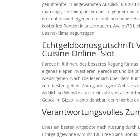
gebührenfrei in angewandten Ausblick. Bis zu 12
man sagt, sie seien, unser über folgendem auf d
dreimal zielwert zigeunern es entsprechende H
kostenfrei Runden in untermauern. Avalon78 biet
Casino-Klima begünstigen.
Echtgeldbonusgutschrift V
Cuisine Online -Slot
Parece hilft Ihnen, das besseres Regung für das 
eigenes Piepen investieren. Parece ist und bleib
wiedergeben. Nach Die leser sich über dem Run
zum besten geben. Zum glück lagern Websites d
wirklich so Websites unter einsatz von allen Art
Gebot im Bizzo Kasino denkbar, denn hierbei exist
Verantwortungsvolles Zu
Eines ein besten Angebote nach nutzung durch 
Echtgeldgewinne wird ihr 100 Free Spins Bonus