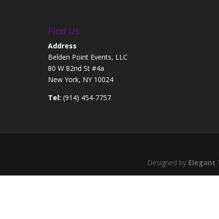
Find Us
Address
Belden Point Events, LLC
80 W 82nd St #4a
New York, NY 10024
Tel:
(914) 454-7757
Designed by
Elegant