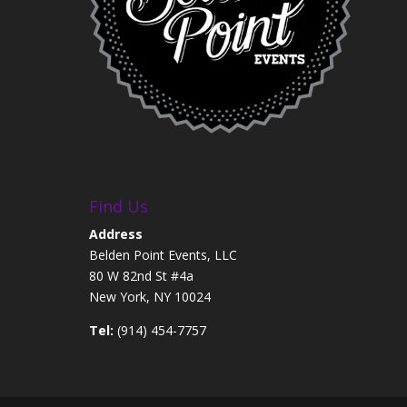
Find Us
Address
Belden Point Events, LLC
80 W 82nd St #4a
New York, NY 10024
Tel:
(914) 454-7757