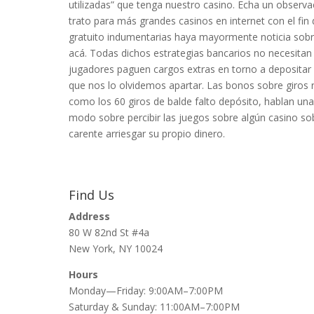
utilizadas” que tenga nuestro casino. Echa un observa
trato para más grandes casinos en internet con el fin
gratuito indumentarias haya mayormente noticia sobr
acá. Todas dichos estrategias bancarios no necesitan 
jugadores paguen cargos extras en torno a depositar 
que nos lo olvidemos apartar. Las bonos sobre giros 
como los 60 giros de balde falto depósito, hablan un
modo sobre percibir las juegos sobre algún casino s
carente arriesgar su propio dinero.
Find Us
Address
80 W 82nd St #4a
New York, NY 10024
Hours
Monday—Friday: 9:00AM–7:00PM
Saturday & Sunday: 11:00AM–7:00PM