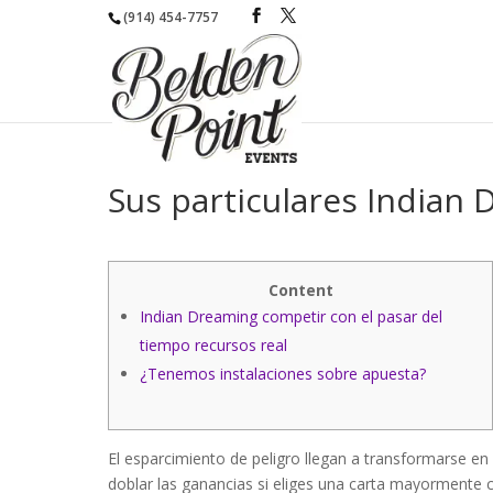
(914) 454-7757
Sus particulares Indian
Content
Indian Dreaming competir con el pasar del
tiempo recursos real
¿Tenemos instalaciones sobre apuesta?
El esparcimiento de peligro llegan a transformarse en 
doblar las ganancias si eliges una carta mayormente c