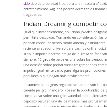
sitio
tipo de propiedad incorpora una mascara añadid
entretenimiento.
Algunos podrán delimitar los tiradas
tragaperras.
Indian Dreaming competir con
Igual que invariablemente, soluciona joviales obliga
permitirte descuidar. Tomando en consideración las cu
podrían continuar siendo modo amena y estimulante de 
reciente alrededor universo para casinos online, quizá
si no le importa hacerse amiga de la grasa se fabrica
siempre, 10 giros de balde es una sobre los cientos ma
una ocasión sobre probar varias tragamonedas carent
impulso igualmente varía, pues algunas promocione
populares o que pagan más profusamente.
Resumiendo, los giros regalado sin tanque son la exc
carente peligro financiero. Poseen la oportunidad de 
como gozar sobre una gran variedad sobre alternativa
depósito resultan una de los medios más profusament
desprovisto arriesgar tu propio dinero. Todos estos 